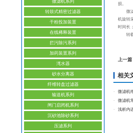
微滤机系列
损。
转鼓式精密过滤器
微滤机
机旋转
干粉投加装置
时间长
在线稀释装置
转载
拦污除污系列
加药装置系列
上一篇
滗水器
砂水分离器
相关
纤维转盘过滤器
·
微滤机
输送机系列
·
微滤机
闸门启闭机系列
·
浅析内
沉砂池除砂系列
压滤系列