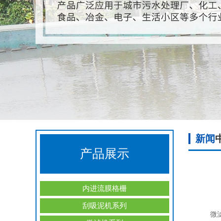
新闻
产品展示
内进流膜格栅
刮吸泥机系列
微滤机