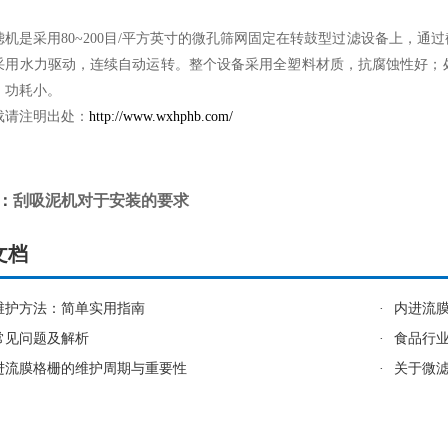
是采用80~200目/平方英寸的微孔筛网固定在转鼓型过滤设备上，通
采用水力驱动，连续自动运转。整个设备采用全塑料材质，抗腐蚀性好；
；功耗小。
请注明出处：
http://www.wxhphb.com/
：
刮吸泥机对于安装的要求
文档
维护方法：简单实用指南
·
内进流
常见问题及解析
·
食品行
进流膜格栅的维护周期与重要性
·
关于微