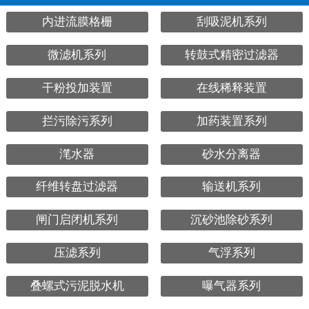
内进流膜格栅
刮吸泥机系列
微滤机系列
转鼓式精密过滤器
干粉投加装置
在线稀释装置
拦污除污系列
加药装置系列
滗水器
砂水分离器
纤维转盘过滤器
输送机系列
闸门启闭机系列
沉砂池除砂系列
压滤系列
气浮系列
叠螺式污泥脱水机
曝气器系列