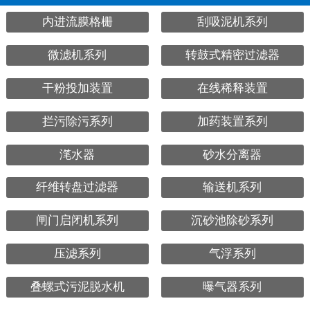
内进流膜格栅
刮吸泥机系列
微滤机系列
转鼓式精密过滤器
干粉投加装置
在线稀释装置
拦污除污系列
加药装置系列
滗水器
砂水分离器
纤维转盘过滤器
输送机系列
闸门启闭机系列
沉砂池除砂系列
压滤系列
气浮系列
叠螺式污泥脱水机
曝气器系列