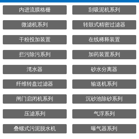
内进流膜格栅
刮吸泥机系列
微滤机系列
转鼓式精密过滤器
干粉投加装置
在线稀释装置
拦污除污系列
加药装置系列
滗水器
砂水分离器
纤维转盘过滤器
输送机系列
闸门启闭机系列
沉砂池除砂系列
压滤系列
气浮系列
叠螺式污泥脱水机
曝气器系列