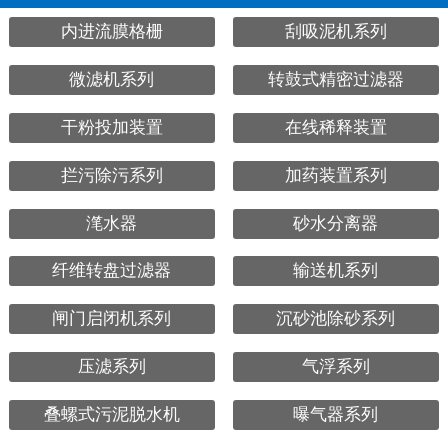
内进流膜格栅
刮吸泥机系列
微滤机系列
转鼓式精密过滤器
干粉投加装置
在线稀释装置
拦污除污系列
加药装置系列
滗水器
砂水分离器
纤维转盘过滤器
输送机系列
闸门启闭机系列
沉砂池除砂系列
压滤系列
气浮系列
叠螺式污泥脱水机
曝气器系列