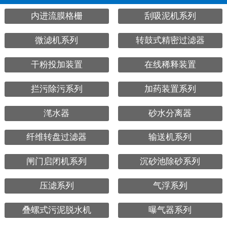
内进流膜格栅
刮吸泥机系列
微滤机系列
转鼓式精密过滤器
干粉投加装置
在线稀释装置
拦污除污系列
加药装置系列
滗水器
砂水分离器
纤维转盘过滤器
输送机系列
闸门启闭机系列
沉砂池除砂系列
压滤系列
气浮系列
叠螺式污泥脱水机
曝气器系列