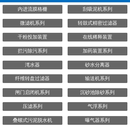
内进流膜格栅
刮吸泥机系列
微滤机系列
转鼓式精密过滤器
干粉投加装置
在线稀释装置
拦污除污系列
加药装置系列
滗水器
砂水分离器
纤维转盘过滤器
输送机系列
闸门启闭机系列
沉砂池除砂系列
压滤系列
气浮系列
叠螺式污泥脱水机
曝气器系列