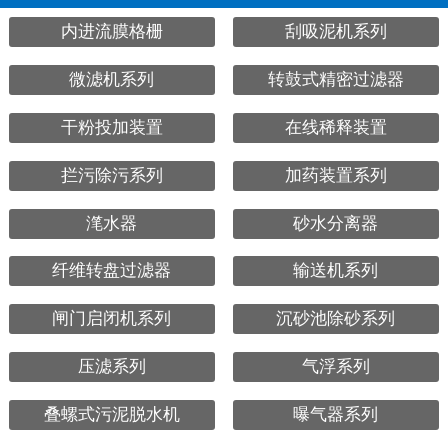
内进流膜格栅
刮吸泥机系列
微滤机系列
转鼓式精密过滤器
干粉投加装置
在线稀释装置
拦污除污系列
加药装置系列
滗水器
砂水分离器
纤维转盘过滤器
输送机系列
闸门启闭机系列
沉砂池除砂系列
压滤系列
气浮系列
叠螺式污泥脱水机
曝气器系列