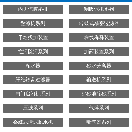
内进流膜格栅
刮吸泥机系列
微滤机系列
转鼓式精密过滤器
干粉投加装置
在线稀释装置
拦污除污系列
加药装置系列
滗水器
砂水分离器
纤维转盘过滤器
输送机系列
闸门启闭机系列
沉砂池除砂系列
压滤系列
气浮系列
叠螺式污泥脱水机
曝气器系列