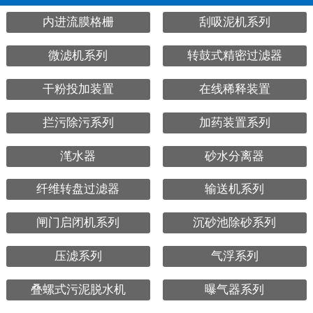
内进流膜格栅
刮吸泥机系列
微滤机系列
转鼓式精密过滤器
干粉投加装置
在线稀释装置
拦污除污系列
加药装置系列
滗水器
砂水分离器
纤维转盘过滤器
输送机系列
闸门启闭机系列
沉砂池除砂系列
压滤系列
气浮系列
叠螺式污泥脱水机
曝气器系列